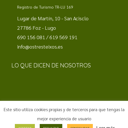
Registro de Turismo TR-LU 169
Lugar de Martín, 10 - San Acisclo
27786 Foz - Lugo
690 156 081 / 619 569 191
info@ostresteixos.es
LO QUE DICEN DE NOSOTROS
Este sitio utiliza cookies propias y de terceros para que tengas la
Aviso Legal
·
Política de Privacidad
·
Política de Cookies
|
mejor experiencia de usuario
Diseño web by
Hostisoft
Leer más