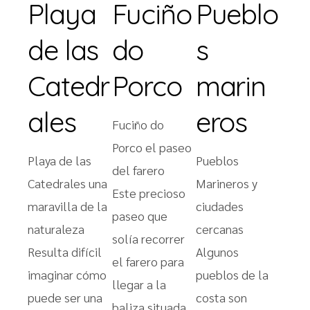
Playa
Fuciño
Pueblo
de las
do
s
Catedr
Porco
marin
ales
eros
Fuciño do
Porco el paseo
Playa de las
Pueblos
del farero
Catedrales una
Marineros y
Este precioso
maravilla de la
ciudades
paseo que
naturaleza
cercanas
solía recorrer
Resulta difícil
Algunos
el farero para
imaginar cómo
pueblos de la
llegar a la
puede ser una
costa son
baliza situada