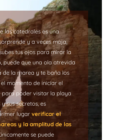
de las catedrales es una
sorprende y a veces moja,
ubes tus ojos para mirar la
o, puede que una ola atrevida
a de la marea y te baña los
 el momento de iniciar el
 para poder visitar la playa
 y sus secretos, es
primer lugar
verificar el
mareas y la amplitud de las
 únicamente se puede