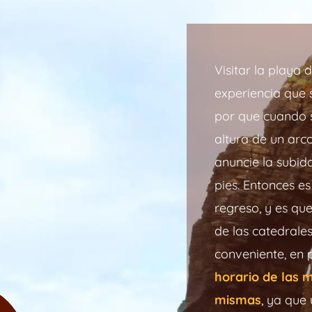
Visitar la playa 
experiencia que 
por que cuando s
altura de un arc
anuncie la subid
pies. Entonces es
regreso, y es que
de las catedrales
conveniente, en 
horario de las 
mismas
, ya que