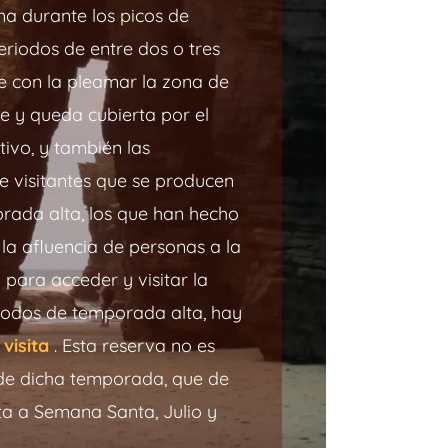
na durante los picos de
riodos de entre dos o tres
e con la pleamar la zona de
 y queda cubierta por el
tivo, y también las
 visitantes que se producen
rada alta, los que han hecho
 la afluencia de personas a la
 para acceder y visitar la
riodos de temporada alta, hay
visita
. Esta reserva no es
 de dicha temporada, que de
a a Semana Santa, Julio y