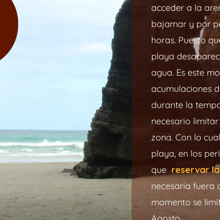
acceder a la are
bajamar y por pe
horas. Puesto qu
playa desaparece
agua. Es este mo
acumulaciones de
durante la tempo
necesario limitar
zona. Con lo cual
playa, en los pe
que
reservar la 
necesaria fuera
momento se limit
Agosto.