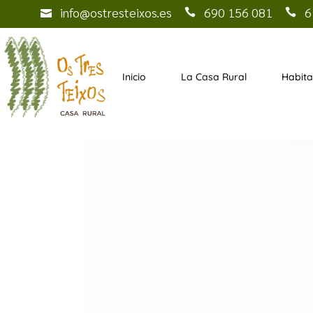
info@ostresteixos.es
690 156 081
6
La esencia
Doble Sup
La casa
Doble Est
Inicio
La Casa Rural
Habita
Servicios
Superior P
Estándar 
La esencia
Doble
La casa
Doble
Servicios
Super
Pl
Están